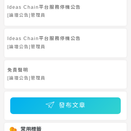
Ideas Chain平台服務停機公告
[論壇公告]管理員
Ideas Chain平台服務停機公告
[論壇公告]管理員
免責聲明
[論壇公告]管理員
發布文章
常用標籤