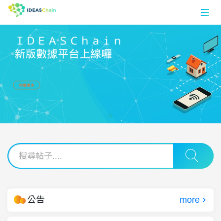
首頁
數據平台
論壇
應用案例
開發工具
註冊
登入
公告
more