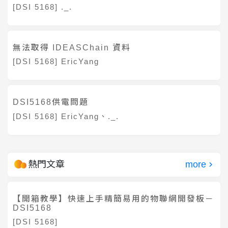
[DSI 5168] ._.
無法取得 IDEASChain 資料
[DSI 5168] EricYang
DSI5168供電問題
[DSI 5168] EricYang、._.
熱門文章
more
【開箱教學】快速上手精簡易用的物聯網開發板－
DSI5168
[DSI 5168]