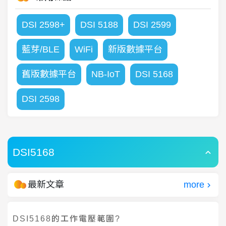
DSI 2598+
DSI 5188
DSI 2599
藍芽/BLE
WiFi
新版數據平台
舊版數據平台
NB-IoT
DSI 5168
DSI 2598
DSI5168
最新文章
more
DSI5168的工作電壓範圍?