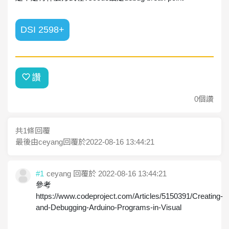
DSI 2598+
讚
0個讚
共1條回覆
最後由ceyang回覆於
2022-08-16 13:44:21
#1
ceyang
回覆於 2022-08-16 13:44:21
參考
https://www.codeproject.com/Articles/5150391/Creating-
and-Debugging-Arduino-Programs-in-Visual