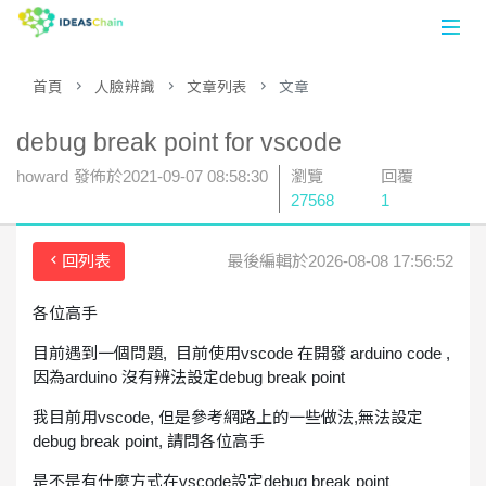
首頁
人臉辨識
文章列表
文章
首頁
debug break point for vscode
數據平台
howard
發佈於
2021-09-07 08:58:30
瀏覽
回覆
論壇
27568
1
應用案例
回列表
最後編輯於2026-08-08 17:56:52
開發工具
各位高手
目前遇到一個問題, 目前使用vscode 在開發 arduino code ,
註冊
因為arduino 沒有辨法設定debug break point
登入
我目前用vscode, 但是參考網路上的一些做法,無法設定
debug break point, 請問各位高手
是不是有什麼方式在vscode設定debug break point