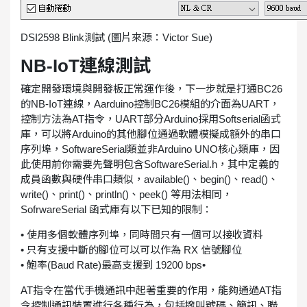
DSI2598 Blink測試 (圖片來源：Victor Sue)
NB-IoT連線測試
確定開發環境與開發板正常運作後，下一步就是打通BC26
的NB-IoT連線，Aarduino控制BC26模組的介面為UART，
控制方法為AT指令，UART部分Arduino採用Softserial函式
庫，可以將Arduino的其他腳位通過軟體模擬成額外的串口
序列埠，SoftwareSerial類並非Arduino UNO核心類庫，因
此使用前你需要先聲明包含SoftwareSerial.h，其中定義的
成員函數與硬件串口類似，available()、begin()、read()、
write()、print()、println()、peek() 等用法相同，
SofrwareSerial 函式庫有以下已知的限制：
• 使用多個軟體序列埠，同時間只有一個可以接收資料
• 只有支援中斷的腳位可以可以作為 RX 信號腳位
• 鮑率(Baud Rate)最高支援到 19200 bps•
AT指令在當代手機通訊中起著重要的作用，能夠通過AT指
令控制通訊裝置進行各種行為，包括撥叫號碼、簡訊、聯