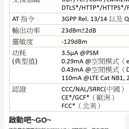
啟動吧~GO~