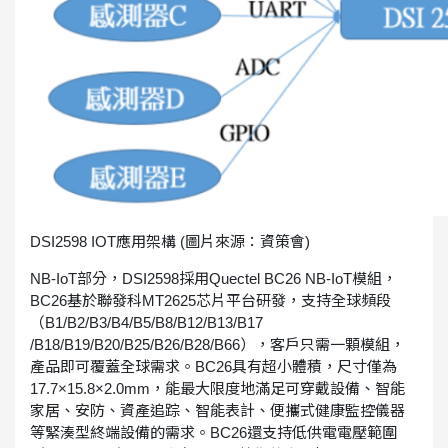
DSI2598 IOT應用架構 (圖片來源：資策會)
NB-IoT部分，DSI2598採用Quectel BC26 NB-IoT模組，
BC26基於聯發科MT2625芯片平台研發，支持全球頻段
（B1/B2/B3/B4/B5/B8/B12/B13/B17
/B18/B19/B20/B25/B26/B28/B66），客戶只需一顆模組，
產品即可覆蓋全球需求。BC26具有超小體積，尺寸僅為
17.7×15.8×2.0mm，能最大限度地滿足可穿戴設備、智能
家居、安防、資產追踪、智能表計、便攜式健康監控儀器
等緊湊型終端設備的需求。BC26還支持低供電電壓範圍