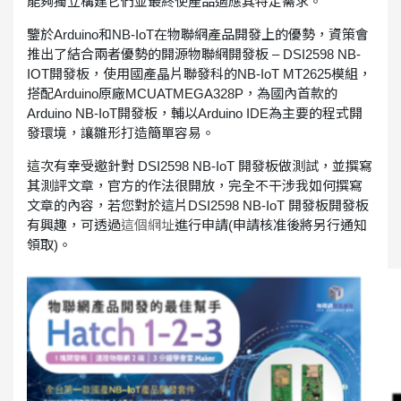
能夠獨立構建它們並最終使產品適應其特定需求。
鑒於Arduino和NB-IoT在物聯網產品開發上的優勢，資策會
推出了結合兩者優勢的開源物聯網開發板 – DSI2598 NB-
IOT開發板，使用國產晶片聯發科的NB-IoT MT2625模組，
搭配Arduino原廠MCUATMEGA328P，為國內首款的
Arduino NB-IoT開發板，輔以Arduino IDE為主要的程式開
發環境，讓雛形打造簡單容易。
這次有幸受邀針對 DSI2598 NB-IoT 開發板做測試，並撰寫
其測評文章，官方的作法很開放，完全不干涉我如何撰寫
文章的內容，若您對於這片DSI2598 NB-IoT 開發板開發板
有興趣，可透過
這個網址
進行申請(申請核准後將另行通知
領取)。