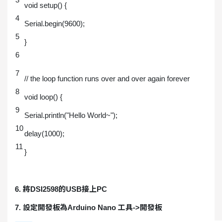
void setup() {
4
Serial.begin(9600);
5
}
6
7
// the loop function runs over and over again forever
8
void loop() {
9
Serial.println("Hello World~");
10
delay(1000);
11
}
6. 將DSI2598的USB接上PC
7. 設定開發板為Arduino Nano 工具->開發板