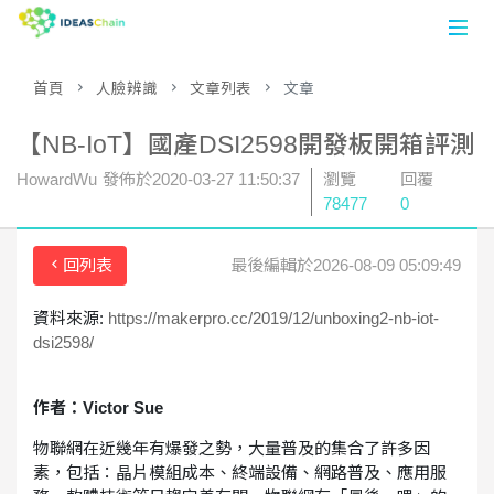
首頁
人臉辨識
文章列表
文章
首頁
【NB-IoT】國產DSI2598開發板開箱評測
數據平台
HowardWu
發佈於
2020-03-27 11:50:37
瀏覽
回覆
論壇
78477
0
應用案例
回列表
最後編輯於2026-08-09 05:09:49
開發工具
資料來源:
https://makerpro.cc/2019/12/unboxing2-nb-iot-
dsi2598/
註冊
作者：Victor Sue
登入
物聯網在近幾年有爆發之勢，大量普及的集合了許多因
素，包括：晶片模組成本、終端設備、網路普及、應用服