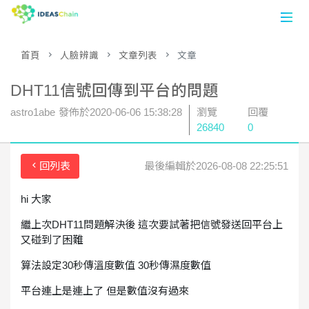
首頁
人臉辨識
文章列表
文章
首頁
DHT11信號回傳到平台的問題
數據平台
astro1abe
發佈於
2020-06-06 15:38:28
瀏覽
回覆
論壇
26840
0
應用案例
回列表
最後編輯於2026-08-08 22:25:51
開發工具
hi 大家
繼上次DHT11問題解決後 這次要試著把信號發送回平台上
註冊
又碰到了困難
登入
算法設定30秒傳溫度數值 30秒傳濕度數值
平台連上是連上了 但是數值沒有過來