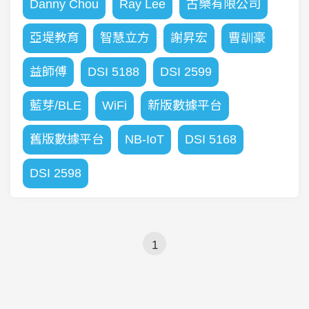
Danny Chou
Ray Lee
古樂有限公司
亞堤教育
智慧立方
謝昇宏
曹訓豪
益師傅
DSI 5188
DSI 2599
藍芽/BLE
WiFi
新版數據平台
舊版數據平台
NB-IoT
DSI 5168
DSI 2598
1